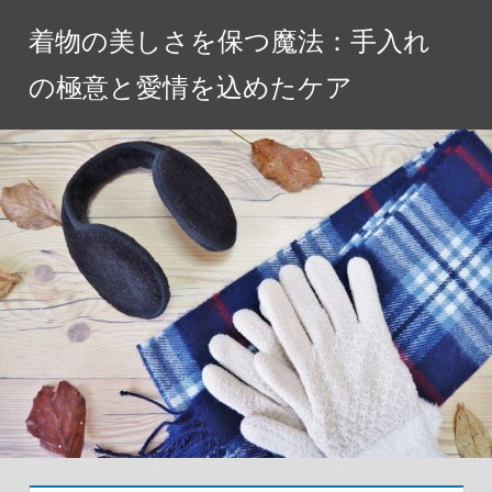
コ
着物の美しさを保つ魔法：手入れ
ン
テ
の極意と愛情を込めたケア
ン
ツ
へ
ス
キ
ッ
プ