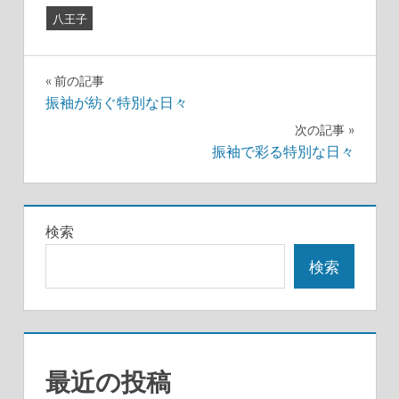
八王子
投
前の記事
振袖が紡ぐ特別な日々
稿
次の記事
ナ
振袖で彩る特別な日々
ビ
ゲ
検索
ー
検索
シ
ョ
ン
最近の投稿